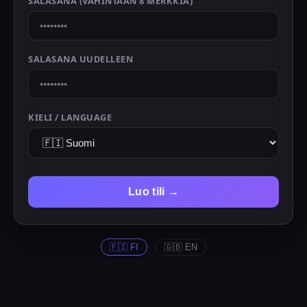
SALASANA (VÄHINTÄÄN 8 MERKKIÄ)
SALASANA UUDELLEEN
KIELI / LANGUAGE
Luo tili →
🇫🇮 FI
🇬🇧 EN