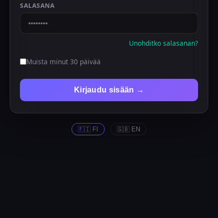
SALASANA
Unohditko salasanan?
Muista minut 30 päivää
Kirjaudu sisään →
🇫🇮 FI
🇬🇧 EN